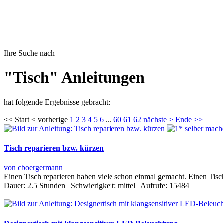
Ihre Suche nach
"Tisch" Anleitungen
hat folgende Ergebnisse gebracht:
<< Start < vorherige
1
2
3
4
5
6
...
60
61
62
nächste >
Ende >>
Tisch reparieren bzw. kürzen
von cboergermann
Einen Tisch reparieren haben viele schon einmal gemacht. Einen Tis
Dauer:
2.5 Stunden
|
Schwierigkeit:
mittel
|
Aufrufe:
15484