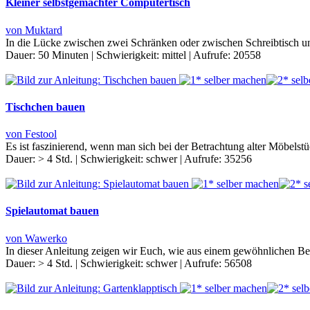
Kleiner selbstgemachter Computertisch
von Muktard
In die Lücke zwischen zwei Schränken oder zwischen Schreibtisch und
Dauer:
50 Minuten
|
Schwierigkeit:
mittel
|
Aufrufe:
20558
Tischchen bauen
von Festool
Es ist faszinierend, wenn man sich bei der Betrachtung alter Möbelst
Dauer:
> 4 Std.
|
Schwierigkeit:
schwer
|
Aufrufe:
35256
Spielautomat bauen
von Wawerko
In dieser Anleitung zeigen wir Euch, wie aus einem gewöhnlichen Bei
Dauer:
> 4 Std.
|
Schwierigkeit:
schwer
|
Aufrufe:
56508