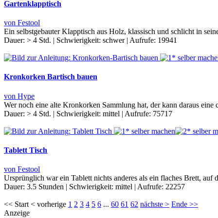
Gartenklapptisch
von Festool
Ein selbstgebauter Klapptisch aus Holz, klassisch und schlicht in sei
Dauer:
> 4 Std.
|
Schwierigkeit:
schwer
|
Aufrufe:
19941
Kronkorken Bartisch bauen
von Hype
Wer noch eine alte Kronkorken Sammlung hat, der kann daraus eine
Dauer:
> 4 Std.
|
Schwierigkeit:
mittel
|
Aufrufe:
75717
Tablett Tisch
von Festool
Ursprünglich war ein Tablett nichts anderes als ein flaches Brett, au
Dauer:
3.5 Stunden
|
Schwierigkeit:
mittel
|
Aufrufe:
22257
<< Start < vorherige
1
2
3
4
5
6
...
60
61
62
nächste >
Ende >>
Anzeige