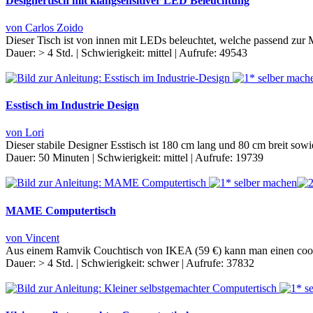
Designertisch mit klangsensitiver LED Beleuchtung
von Carlos Zoido
Dieser Tisch ist von innen mit LEDs beleuchtet, welche passend zur
Dauer:
> 4 Std.
|
Schwierigkeit:
mittel
|
Aufrufe:
49543
Esstisch im Industrie Design
von Lori
Dieser stabile Designer Esstisch ist 180 cm lang und 80 cm breit so
Dauer:
50 Minuten
|
Schwierigkeit:
mittel
|
Aufrufe:
19739
MAME Computertisch
von Vincent
Aus einem Ramvik Couchtisch von IKEA (59 €) kann man einen cool
Dauer:
> 4 Std.
|
Schwierigkeit:
schwer
|
Aufrufe:
37832