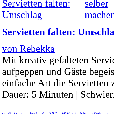
Servietten falten: Umschl
von Rebekka
Mit kreativ gefalteten Serv
aufpeppen und Gäste begeis
einfache Art die Servietten
Dauer:
5 Minuten
|
Schwier
<< Start
< vorherige
1
2
3
...
5
6
7
...
60
61
62
nächste >
Ende >>