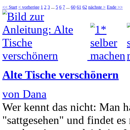
<< Start
< vorherige
1
2
3
...
5
6
7
...
60
61
62
nächste >
Ende >>
Alte Tische verschönern
von Dana
Wer kennt das nicht: Man h
"sattgesehen" und findet e