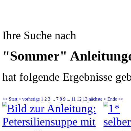
Ihre Suche nach
"Sommer" Anleitung
hat folgende Ergebnisse geb
<< Start
< vorherige
1
2
3
...
7
8
9
...
11
12
13
nächste >
Ende >>