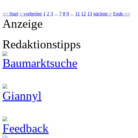
<< Start
< vorherige
1
2
3
...
7
8
9
...
11
12
13
nächste >
Ende >>
Anzeige
Redaktionstipps