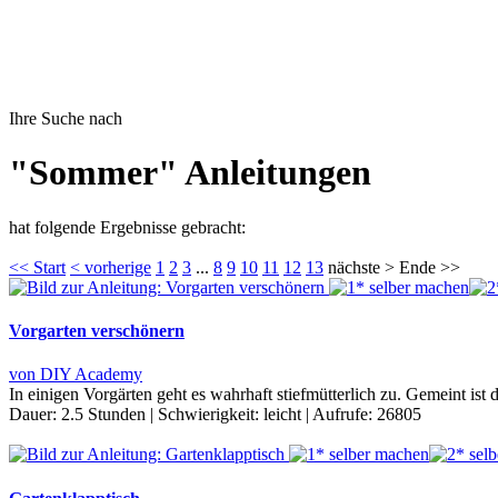
Ihre Suche nach
"Sommer" Anleitungen
hat folgende Ergebnisse gebracht:
<< Start
< vorherige
1
2
3
...
8
9
10
11
12
13
nächste > Ende >>
Vorgarten verschönern
von DIY Academy
In einigen Vorgärten geht es wahrhaft stiefmütterlich zu. Gemeint ist
Dauer:
2.5 Stunden
|
Schwierigkeit:
leicht
|
Aufrufe:
26805