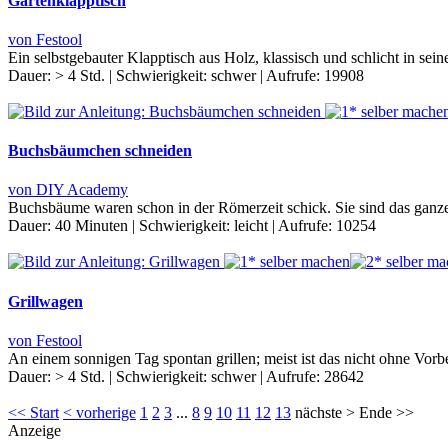
Gartenklapptisch
von Festool
Ein selbstgebauter Klapptisch aus Holz, klassisch und schlicht in sei
Dauer:
> 4 Std.
|
Schwierigkeit:
schwer
|
Aufrufe:
19908
Buchsbäumchen schneiden
von DIY Academy
Buchsbäume waren schon in der Römerzeit schick. Sie sind das gan
Dauer:
40 Minuten
|
Schwierigkeit:
leicht
|
Aufrufe:
10254
Grillwagen
von Festool
An einem sonnigen Tag spontan grillen; meist ist das nicht ohne Vor
Dauer:
> 4 Std.
|
Schwierigkeit:
schwer
|
Aufrufe:
28642
<< Start
< vorherige
1
2
3
...
8
9
10
11
12
13
nächste > Ende >>
Anzeige