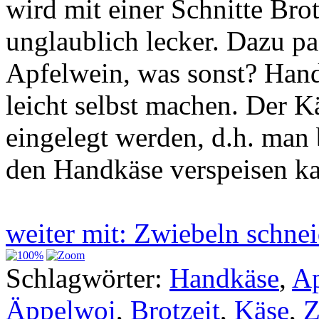
wird mit einer Schnitte Bro
unglaublich lecker. Dazu pa
Apfelwein, was sonst? Han
leicht selbst machen. Der K
eingelegt werden, d.h. man
den Handkäse verspeisen k
weiter mit: Zwiebeln schn
Schlagwörter:
Handkäse
,
Ap
Äppelwoi
,
Brotzeit
,
Käse
,
Z