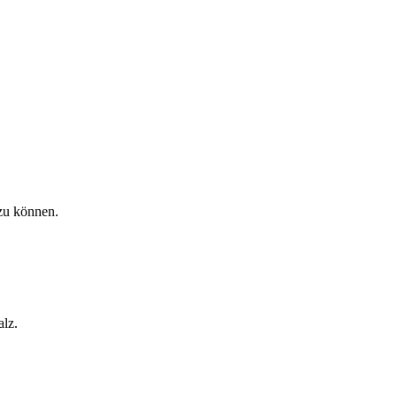
zu können.
alz.