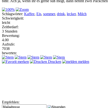
bitte. Ach ja, wenn ihr es gerne süß mögt, dann nehmt zwei Päckchen 
Schlagwörter:
Kaffee
,
Eis
,
sommer
,
drink
,
lecker
,
Milch
Schwierigkeit:
leicht
Zeitbedarf:
3 Stunden
Bewertung:
4.00
Aufrufe:
7038
bewerten:
merken
Drucken
melden
Empfehlen: