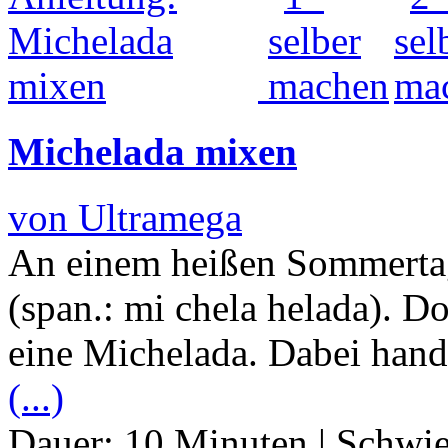
Michelada mixen
von Ultramega
An einem heißen Sommertag
(span.: mi chela helada). Doc
eine Michelada. Dabei hand
(...)
Dauer:
10 Minuten
|
Schwie