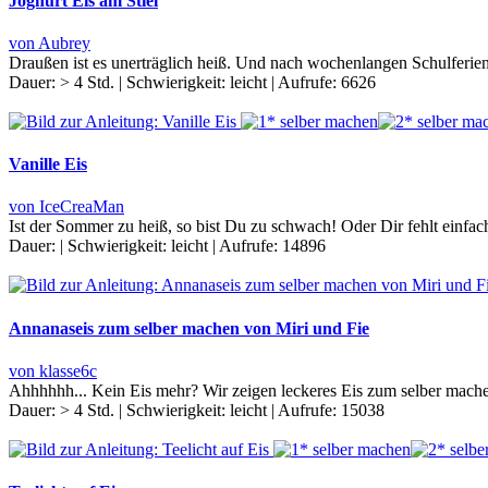
Joghurt Eis am Stiel
von Aubrey
Draußen ist es unerträglich heiß. Und nach wochenlangen Schulferien
Dauer:
> 4 Std.
|
Schwierigkeit:
leicht
|
Aufrufe:
6626
Vanille Eis
von IceCreaMan
Ist der Sommer zu heiß, so bist Du zu schwach! Oder Dir fehlt einfa
Dauer:
|
Schwierigkeit:
leicht
|
Aufrufe:
14896
Annanaseis zum selber machen von Miri und Fie
von klasse6c
Ahhhhhh... Kein Eis mehr? Wir zeigen leckeres Eis zum selber mac
Dauer:
> 4 Std.
|
Schwierigkeit:
leicht
|
Aufrufe:
15038