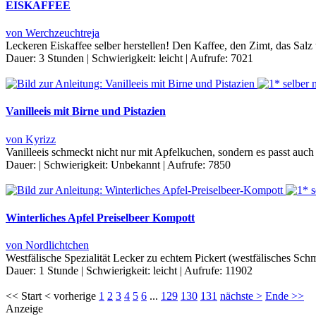
EISKAFFEE
von Werchzeuchtreja
Leckeren Eiskaffee selber herstellen! Den Kaffee, den Zimt, das Sal
Dauer:
3 Stunden
|
Schwierigkeit:
leicht
|
Aufrufe:
7021
Vanilleeis mit Birne und Pistazien
von Kyrizz
Vanilleeis schmeckt nicht nur mit Apfelkuchen, sondern es passt auch
Dauer:
|
Schwierigkeit:
Unbekannt
|
Aufrufe:
7850
Winterliches Apfel Preiselbeer Kompott
von Nordlichtchen
Westfälische Spezialität Lecker zu echtem Pickert (westfälisches Sc
Dauer:
1 Stunde
|
Schwierigkeit:
leicht
|
Aufrufe:
11902
<< Start < vorherige
1
2
3
4
5
6
...
129
130
131
nächste >
Ende >>
Anzeige