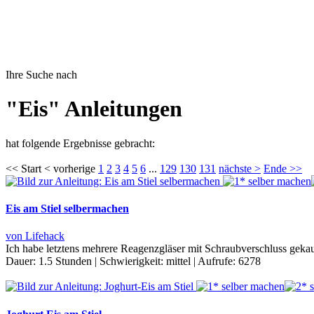
Ihre Suche nach
"Eis" Anleitungen
hat folgende Ergebnisse gebracht:
<< Start < vorherige
1
2
3
4
5
6
...
129
130
131
nächste >
Ende >>
Eis am Stiel selbermachen
von Lifehack
Ich habe letztens mehrere Reagenzgläser mit Schraubverschluss gekau
Dauer:
1.5 Stunden
|
Schwierigkeit:
mittel
|
Aufrufe:
6278