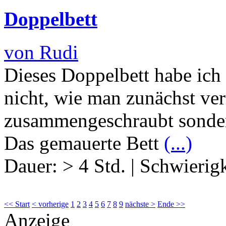
Doppelbett
von Rudi
Dieses Doppelbett habe ich 
nicht, wie man zunächst ve
zusammengeschraubt sonder
Das gemauerte Bett
(...)
Dauer:
> 4 Std.
|
Schwierigk
<< Start
< vorherige
1
2
3
4
5
6
7
8
9
nächste >
Ende >>
Anzeige