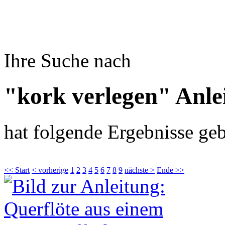
Ihre Suche nach
"kork verlegen" Anle
hat folgende Ergebnisse geb
<< Start
< vorherige
1
2
3
4
5
6
7
8
9
nächste >
Ende >>