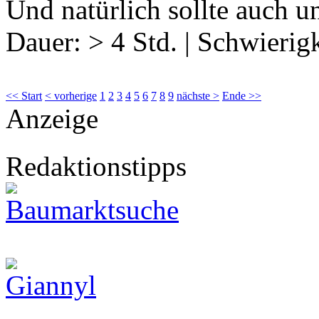
Und natürlich sollte auch 
Dauer:
> 4 Std.
|
Schwierigk
<< Start
< vorherige
1
2
3
4
5
6
7
8
9
nächste >
Ende >>
Anzeige
Redaktionstipps