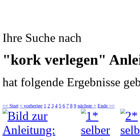
Ihre Suche nach
"kork verlegen" Anle
hat folgende Ergebnisse geb
<< Start
< vorherige
1
2
3
4
5
6
7
8
9
nächste >
Ende >>