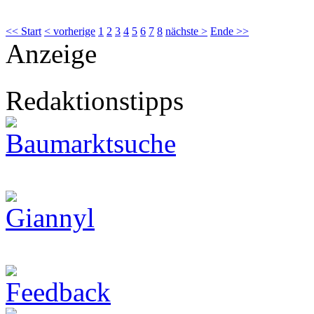
<< Start
< vorherige
1
2
3
4
5
6
7
8
nächste >
Ende >>
Anzeige
Redaktionstipps