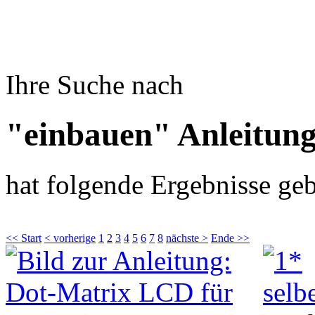
Ihre Suche nach
"einbauen" Anleitun
hat folgende Ergebnisse geb
<< Start
< vorherige
1
2
3
4
5
6
7
8
nächste >
Ende >>