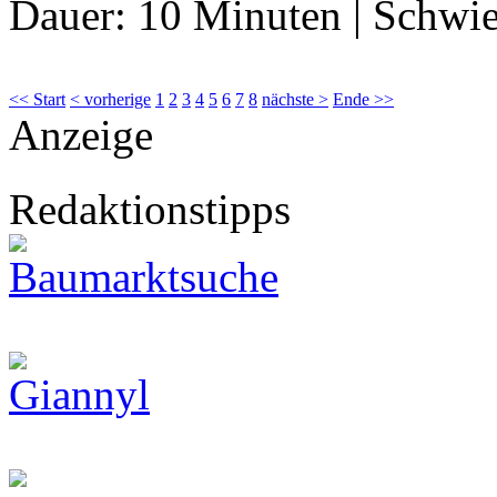
Dauer:
10 Minuten
|
Schwie
<< Start
< vorherige
1
2
3
4
5
6
7
8
nächste >
Ende >>
Anzeige
Redaktionstipps