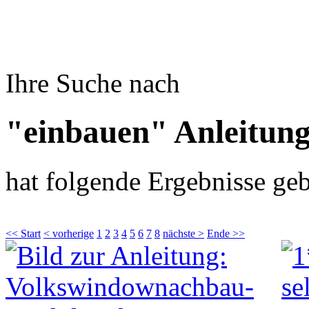
Ihre Suche nach
"einbauen" Anleitun
hat folgende Ergebnisse geb
<< Start
< vorherige
1
2
3
4
5
6
7
8
nächste >
Ende >>