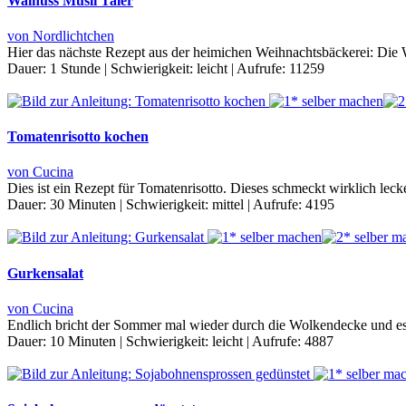
Walnuss Müsli Taler
von Nordlichtchen
Hier das nächste Rezept aus der heimichen Weihnachtsbäckerei: Die 
Dauer:
1 Stunde
|
Schwierigkeit:
leicht
|
Aufrufe:
11259
Tomatenrisotto kochen
von Cucina
Dies ist ein Rezept für Tomatenrisotto. Dieses schmeckt wirklich leck
Dauer:
30 Minuten
|
Schwierigkeit:
mittel
|
Aufrufe:
4195
Gurkensalat
von Cucina
Endlich bricht der Sommer mal wieder durch die Wolkendecke und es w
Dauer:
10 Minuten
|
Schwierigkeit:
leicht
|
Aufrufe:
4887