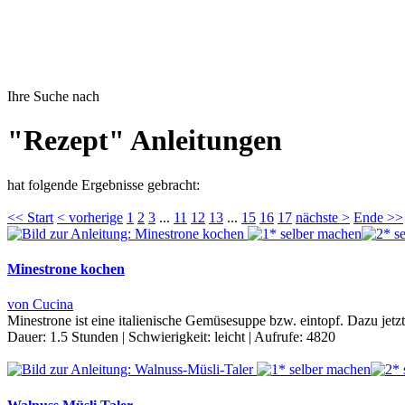
Ihre Suche nach
"Rezept" Anleitungen
hat folgende Ergebnisse gebracht:
<< Start
< vorherige
1
2
3
...
11
12
13
...
15
16
17
nächste >
Ende >>
Minestrone kochen
von Cucina
Minestrone ist eine italienische Gemüsesuppe bzw. eintopf. Dazu jetz
Dauer:
1.5 Stunden
|
Schwierigkeit:
leicht
|
Aufrufe:
4820