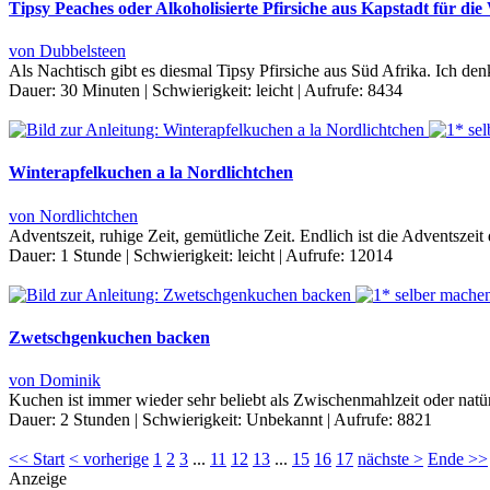
Tipsy Peaches oder Alkoholisierte Pfirsiche aus Kapstadt für d
von Dubbelsteen
Als Nachtisch gibt es diesmal Tipsy Pfirsiche aus Süd Afrika. Ich de
Dauer:
30 Minuten
|
Schwierigkeit:
leicht
|
Aufrufe:
8434
Winterapfelkuchen a la Nordlichtchen
von Nordlichtchen
Adventszeit, ruhige Zeit, gemütliche Zeit. Endlich ist die Adventsze
Dauer:
1 Stunde
|
Schwierigkeit:
leicht
|
Aufrufe:
12014
Zwetschgenkuchen backen
von Dominik
Kuchen ist immer wieder sehr beliebt als Zwischenmahlzeit oder nat
Dauer:
2 Stunden
|
Schwierigkeit:
Unbekannt
|
Aufrufe:
8821
<< Start
< vorherige
1
2
3
...
11
12
13
...
15
16
17
nächste >
Ende >>
Anzeige