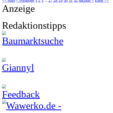
<< Start
< vorherige
1
2
3
...
27
28
29
30
31
32
nächste >
Ende >>
Anzeige
Redaktionstipps