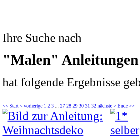
Ihre Suche nach
"Malen" Anleitungen
hat folgende Ergebnisse geb
<< Start
< vorherige
1
2
3
...
27
28
29
30
31
32
nächste >
Ende >>