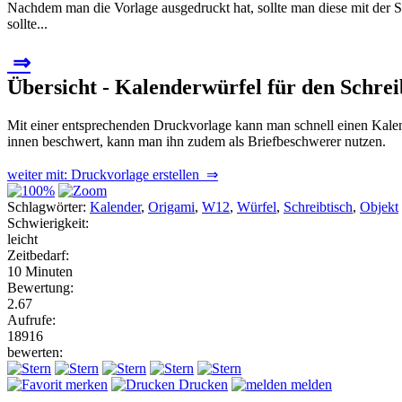
Nachdem man die Vorlage ausgedruckt hat, sollte man diese mit der 
sollte...
⇒
Übersicht - Kalenderwürfel für den Schreib
Mit einer entsprechenden Druckvorlage kann man schnell einen Kalen
innen beschwert, kann man ihn zudem als Briefbeschwerer nutzen.
weiter mit: Druckvorlage erstellen ⇒
Schlagwörter:
Kalender
,
Origami
,
W12
,
Würfel
,
Schreibtisch
,
Objekt
Schwierigkeit:
leicht
Zeitbedarf:
10 Minuten
Bewertung:
2.67
Aufrufe:
18916
bewerten:
merken
Drucken
melden