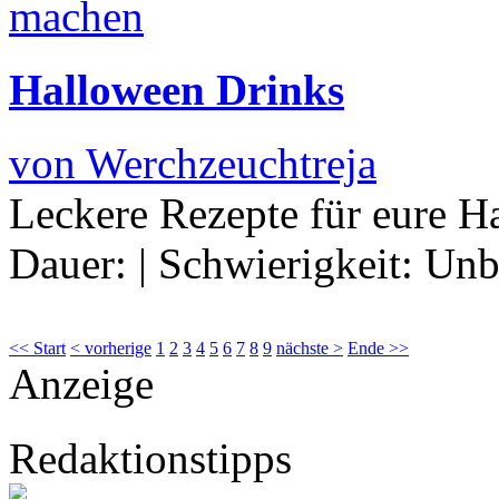
Halloween Drinks
von Werchzeuchtreja
Leckere Rezepte für eure H
Dauer:
|
Schwierigkeit:
Unb
<< Start
< vorherige
1
2
3
4
5
6
7
8
9
nächste >
Ende >>
Anzeige
Redaktionstipps