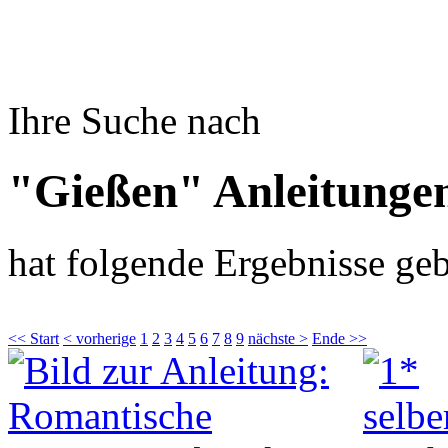
Ihre Suche nach
"Gießen" Anleitunge
hat folgende Ergebnisse geb
<< Start
< vorherige
1
2
3
4
5
6
7
8
9
nächste >
Ende >>