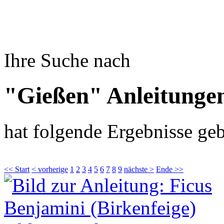
Ihre Suche nach
"Gießen" Anleitunge
hat folgende Ergebnisse geb
<< Start
< vorherige
1
2
3
4
5
6
7
8
9
nächste >
Ende >>