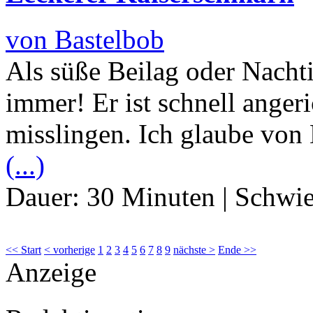
von Bastelbob
Als süße Beilag oder Nacht
immer! Er ist schnell angeri
misslingen. Ich glaube von D
(...)
Dauer:
30 Minuten
|
Schwie
<< Start
< vorherige
1
2
3
4
5
6
7
8
9
nächste >
Ende >>
Anzeige