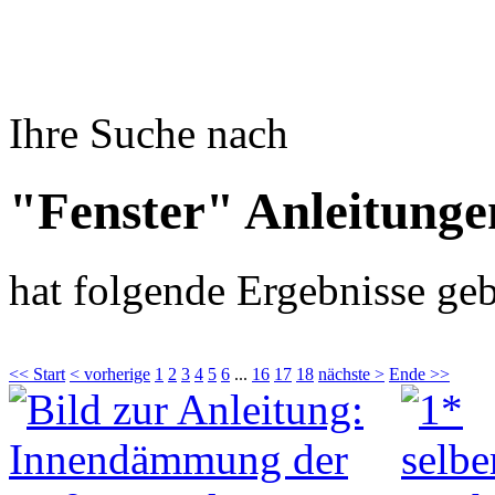
Ihre Suche nach
"Fenster" Anleitunge
hat folgende Ergebnisse geb
<< Start
< vorherige
1
2
3
4
5
6
...
16
17
18
nächste >
Ende >>