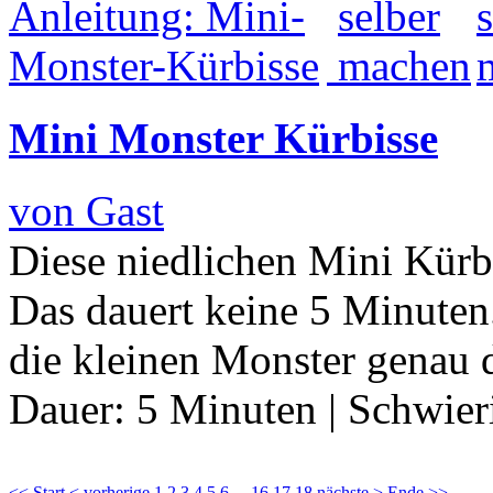
Mini Monster Kürbisse
von Gast
Diese niedlichen Mini Kürbi
Das dauert keine 5 Minuten
die kleinen Monster genau 
Dauer:
5 Minuten
|
Schwier
<< Start
< vorherige
1
2
3
4
5
6
...
16
17
18
nächste >
Ende >>