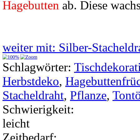
Hagebutten
ab. Diese wachs
weiter mit: Silber-Stacheld
Schlagwörter:
Tischdekorat
Herbstdeko
,
Hagebuttenfrü
Stacheldraht
,
Pflanze
,
Tont
Schwierigkeit:
leicht
Zeitbedarf: