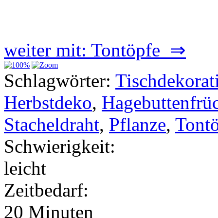
weiter mit: Tontöpfe ⇒
Schlagwörter:
Tischdekorat
Herbstdeko
,
Hagebuttenfrü
Stacheldraht
,
Pflanze
,
Tont
Schwierigkeit:
leicht
Zeitbedarf:
20 Minuten