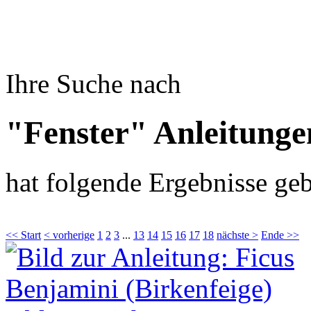
Ihre Suche nach
"Fenster" Anleitunge
hat folgende Ergebnisse geb
<< Start
< vorherige
1
2
3
...
13
14
15
16
17
18
nächste >
Ende >>