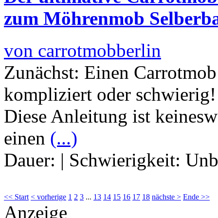
zum Möhrenmob Selberb
von carrotmobberlin
Zunächst: Einen Carrotmob 
kompliziert oder schwierig!
Diese Anleitung ist keinesw
einen
(...)
Dauer:
|
Schwierigkeit:
Unb
<< Start
< vorherige
1
2
3
...
13
14
15
16
17
18
nächste >
Ende >>
Anzeige