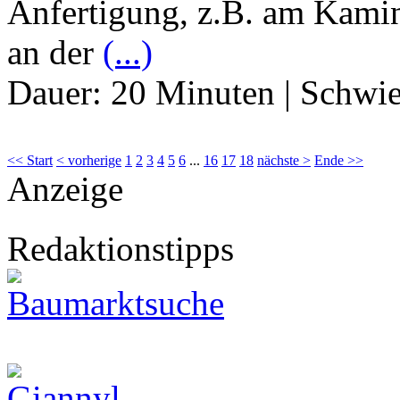
Anfertigung, z.B. am Kamin
an der
(...)
Dauer:
20 Minuten
|
Schwie
<< Start
< vorherige
1
2
3
4
5
6
...
16
17
18
nächste >
Ende >>
Anzeige
Redaktionstipps