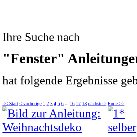
Ihre Suche nach
"Fenster" Anleitunge
hat folgende Ergebnisse geb
<< Start
< vorherige
1
2
3
4
5
6
...
16
17
18
nächste >
Ende >>