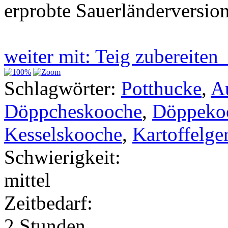
erprobte Sauerländerversion
weiter mit: Teig zubereite
Schlagwörter:
Potthucke
,
A
Döppcheskooche
,
Döppeko
Kesselskooche
,
Kartoffelge
Schwierigkeit:
mittel
Zeitbedarf:
2 Stunden