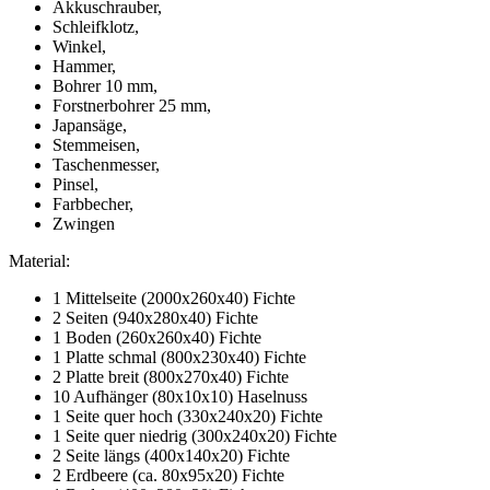
Akkuschrauber,
Schleifklotz,
Winkel,
Hammer,
Bohrer 10 mm,
Forstnerbohrer 25 mm,
Japansäge,
Stemmeisen,
Taschenmesser,
Pinsel,
Farbbecher,
Zwingen
Material:
1 Mittelseite (2000x260x40) Fichte
2 Seiten (940x280x40) Fichte
1 Boden (260x260x40) Fichte
1 Platte schmal (800x230x40) Fichte
2 Platte breit (800x270x40) Fichte
10 Aufhänger (80x10x10) Haselnuss
1 Seite quer hoch (330x240x20) Fichte
1 Seite quer niedrig (300x240x20) Fichte
2 Seite längs (400x140x20) Fichte
2 Erdbeere (ca. 80x95x20) Fichte