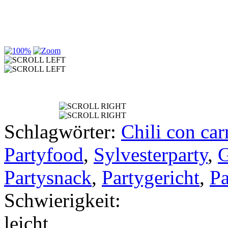
Schlagwörter:
Chili con car
Partyfood
,
Sylvesterparty
,
G
Partysnack
,
Partygericht
,
Pa
Schwierigkeit:
leicht