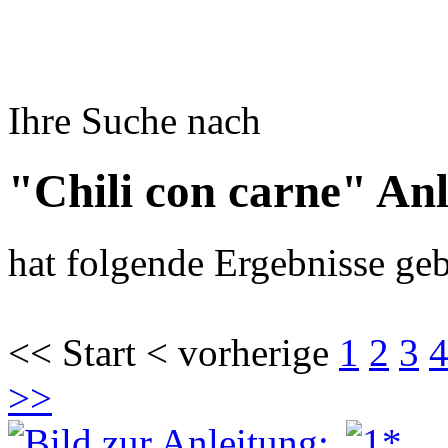
Ihre Suche nach
"Chili con carne" An
hat folgende Ergebnisse geb
<< Start < vorherige
1
2
3
>>