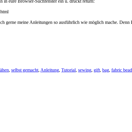
hn in eure Browser-Suchfenster ein u. drückt return:
.html
 ich gerne meine Anleitungen so ausführlich wie möglich mache. Denn B
ähen
,
selbst gemacht
,
Anleitung
,
Tutorial
,
sewing
,
gift
,
bag
,
fabric bead