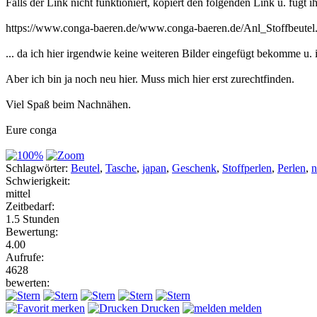
Falls der Link nicht funktioniert, kopiert den folgenden Link u. fügt i
https://www.conga-baeren.de/www.conga-baeren.de/Anl_Stoffbeutel
... da ich hier irgendwie keine weiteren Bilder eingefügt bekomme u.
Aber ich bin ja noch neu hier. Muss mich hier erst zurechtfinden.
Viel Spaß beim Nachnähen.
Eure conga
Schlagwörter:
Beutel
,
Tasche
,
japan
,
Geschenk
,
Stoffperlen
,
Perlen
,
n
Schwierigkeit:
mittel
Zeitbedarf:
1.5 Stunden
Bewertung:
4.00
Aufrufe:
4628
bewerten:
merken
Drucken
melden