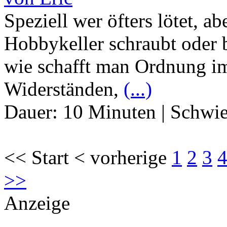
Speziell wer öfters lötet, a
Hobbykeller schraubt oder b
wie schafft man Ordnung im
Widerständen,
(...)
Dauer:
10 Minuten
|
Schwie
<< Start < vorherige
1
2
3
>>
Anzeige