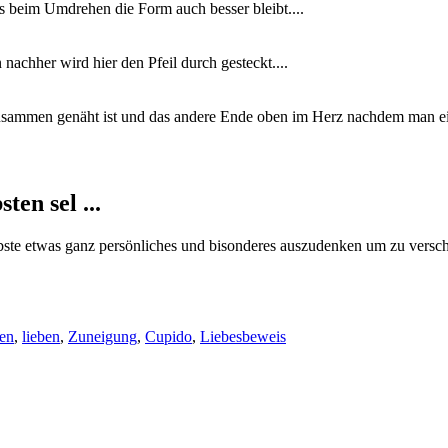
 beim Umdrehen die Form auch besser bleibt....
 nachher wird hier den Pfeil durch gesteckt....
 zusammen genäht ist und das andere Ende oben im Herz nachdem man ein
ten sel ...
Liebste etwas ganz persönliches und bisonderes auszudenken um zu versc
ben
,
lieben
,
Zuneigung
,
Cupido
,
Liebesbeweis