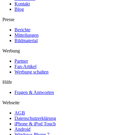
Kontakt
Blog
Presse
Berichte
Mitteilungen
Bildmaterial
Werbung
Partner
Fan-Artikel
Werbung schalten
Hilfe
Fragen & Antworten
Webseite
AGB
Datenschutzerklärung
iPhone & iPod Touch
Android
Windows Phone 7