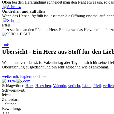
Oben bei den Herzrundung schneidet man den Naht etwas ein, so dass
Umdrehen und auffüllen
Wenn das Herz aufgefüllt ist, lässt man die Öffnung erst mal auf, denn
Pfeil
Jetzt steckt man den Pfeil ins Herz. Erst da wo das Herz noch nicht
⇒
Übersicht - Ein Herz aus Stoff für den Liebs
Wenn man verliebt ist, ist Valentinstag ,der Tag ,um sich für seine 
Überraschung ausgedacht und bin sehr gespannt, wie es ankommt.
weiter mit: Papiermodel ⇒
Schlagwörter:
Herz
,
Herzchen
,
Valentin
,
verliebt
,
Liebe
,
Pfeil
,
verlie
Schwierigkeit:
leicht
Zeitbedarf:
1 Stunde
Bewertung:
3.33