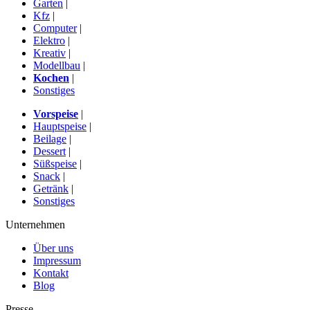
Garten
|
Kfz
|
Computer
|
Elektro
|
Kreativ
|
Modellbau
|
Kochen
|
Sonstiges
Vorspeise
|
Hauptspeise
|
Beilage
|
Dessert
|
Süßspeise
|
Snack
|
Getränk
|
Sonstiges
Unternehmen
Über uns
Impressum
Kontakt
Blog
Presse