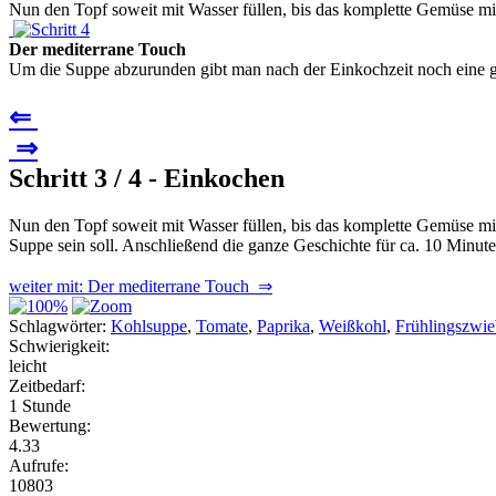
Nun den Topf soweit mit Wasser füllen, bis das komplette Gemüse mit 
Der mediterrane Touch
Um die Suppe abzurunden gibt man nach der Einkochzeit noch eine gro
⇐
⇒
Schritt 3 / 4 - Einkochen
Nun den Topf soweit mit Wasser füllen, bis das komplette Gemüse mit
Suppe sein soll. Anschließend die ganze Geschichte für ca. 10 Minute
weiter mit: Der mediterrane Touch ⇒
Schlagwörter:
Kohlsuppe
,
Tomate
,
Paprika
,
Weißkohl
,
Frühlingszwie
Schwierigkeit:
leicht
Zeitbedarf:
1 Stunde
Bewertung:
4.33
Aufrufe:
10803