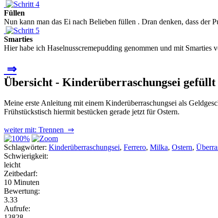
Füllen
Nun kann man das Ei nach Belieben füllen . Dran denken, dass der Pud
Smarties
Hier habe ich Haselnusscremepudding genommen und mit Smarties verzi
⇒
Übersicht - Kinderüberraschungsei gefüllt
Meine erste Anleitung mit einem Kinderüberraschungsei als Geldge
Frühstückstisch hiermit bestücken gerade jetzt für Ostern.
weiter mit: Trennen ⇒
Schlagwörter:
Kinderüberraschungsei
,
Ferrero
,
Milka
,
Ostern
,
Überra
Schwierigkeit:
leicht
Zeitbedarf:
10 Minuten
Bewertung:
3.33
Aufrufe:
13828