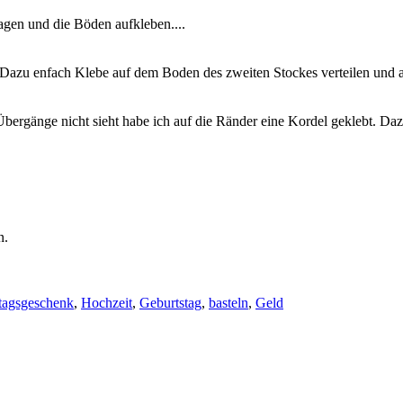
agen und die Böden aufkleben....
. Dazu enfach Klebe auf dem Boden des zweiten Stockes verteilen und a
Übergänge nicht sieht habe ich auf die Ränder eine Kordel geklebt. Daz
n.
tagsgeschenk
,
Hochzeit
,
Geburtstag
,
basteln
,
Geld