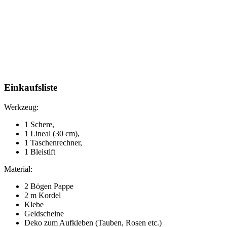
Einkaufsliste
Werkzeug:
1 Schere,
1 Lineal (30 cm),
1 Taschenrechner,
1 Bleistift
Material:
2 Bögen Pappe
2 m Kordel
Klebe
Geldscheine
Deko zum Aufkleben (Tauben, Rosen etc.)