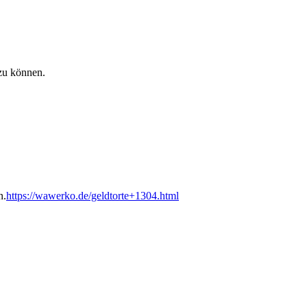
zu können.
n.
https://wawerko.de/geldtorte+1304.html