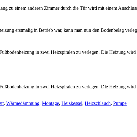
ang zu einem anderen Zimmer durch die Tür wird mit einem Anschlussr
eizung erstmalig in Betrieb war, kann man nun den Bodenbelag verlege
ußbodenheizung in zwei Heizspiralen zu verlegen. Die Heizung wird d
Fußbodenheizung in zwei Heizspiralen zu verlegen. Die Heizung wird d
tt
,
Wärmedämmung
,
Montage
,
Heizkessel
,
Heizschlauch
,
Pumpe