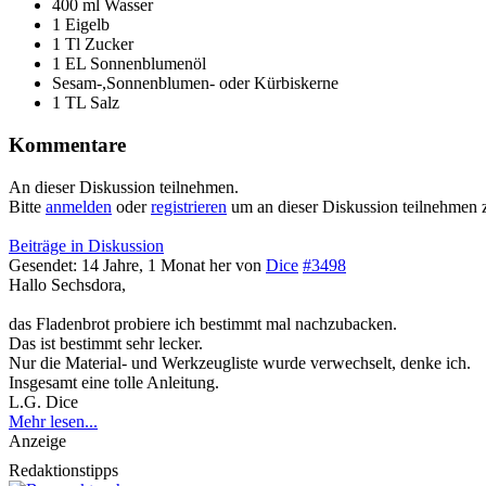
400 ml Wasser
1 Eigelb
1 Tl Zucker
1 EL Sonnenblumenöl
Sesam-,Sonnenblumen- oder Kürbiskerne
1 TL Salz
Kommentare
An dieser Diskussion teilnehmen.
Bitte
anmelden
oder
registrieren
um an dieser Diskussion teilnehmen 
Beiträge in Diskussion
Gesendet: 14 Jahre, 1 Monat her
von
Dice
#3498
Hallo Sechsdora,
das Fladenbrot probiere ich bestimmt mal nachzubacken.
Das ist bestimmt sehr lecker.
Nur die Material- und Werkzeugliste wurde verwechselt, denke ich.
Insgesamt eine tolle Anleitung.
L.G. Dice
Mehr lesen...
Anzeige
Redaktionstipps