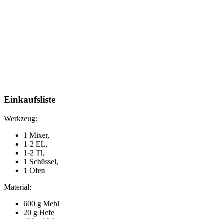
Einkaufsliste
Werkzeug:
1 Mixer,
1-2 EL,
1-2 Tl,
1 Schüssel,
1 Ofen
Material:
600 g Mehl
20 g Hefe