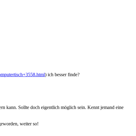
mputertisch+3558.html
) ich besser finde?
rn kann. Sollte doch eigentlich möglich sein. Kennt jemand eine
geworden, weiter so!