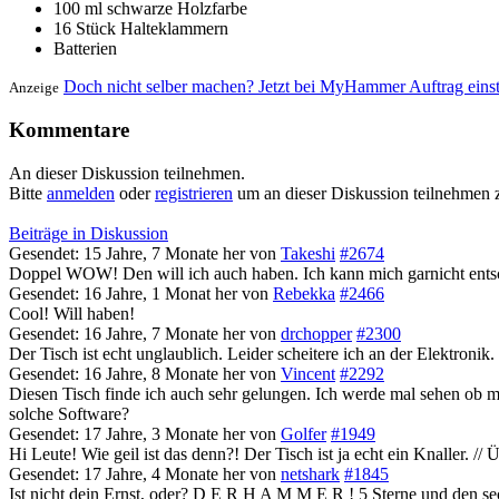
100 ml schwarze Holzfarbe
16 Stück Halteklammern
Batterien
Doch nicht selber machen? Jetzt bei MyHammer Auftrag eins
Anzeige
Kommentare
An dieser Diskussion teilnehmen.
Bitte
anmelden
oder
registrieren
um an dieser Diskussion teilnehmen 
Beiträge in Diskussion
Gesendet: 15 Jahre, 7 Monate her
von
Takeshi
#2674
Doppel WOW! Den will ich auch haben. Ich kann mich garnicht entsc
Gesendet: 16 Jahre, 1 Monat her
von
Rebekka
#2466
Cool! Will haben!
Gesendet: 16 Jahre, 7 Monate her
von
drchopper
#2300
Der Tisch ist echt unglaublich. Leider scheitere ich an der Elektron
Gesendet: 16 Jahre, 8 Monate her
von
Vincent
#2292
Diesen Tisch finde ich auch sehr gelungen. Ich werde mal sehen ob m
solche Software?
Gesendet: 17 Jahre, 3 Monate her
von
Golfer
#1949
Hi Leute! Wie geil ist das denn?! Der Tisch ist ja echt ein Knaller.
Gesendet: 17 Jahre, 4 Monate her
von
netshark
#1845
Ist nicht dein Ernst, oder? D E R H A M M E R ! 5 Sterne und den sech