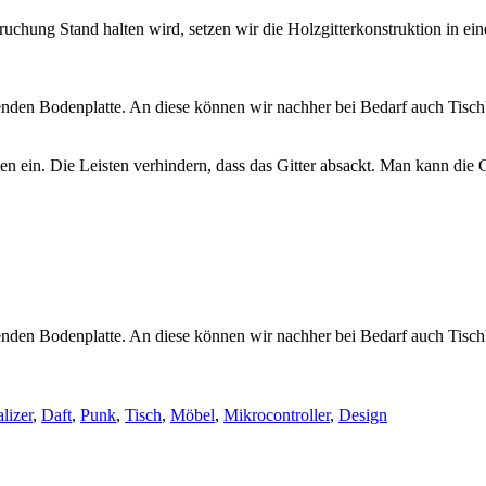
uchung Stand halten wird, setzen wir die Holzgitterkonstruktion in e
den Bodenplatte. An diese können wir nachher bei Bedarf auch Tischb
n ein. Die Leisten verhindern, dass das Gitter absackt. Man kann die G
nden Bodenplatte. An diese können wir nachher bei Bedarf auch Tisch
lizer
,
Daft
,
Punk
,
Tisch
,
Möbel
,
Mikrocontroller
,
Design