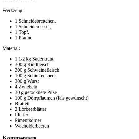
Werkzeug:
1 Schneidebrettchen,
1 Schneidemesser,
1 Topf,
1 Pfanne
Material:
1 1/2 kg Sauerkraut
300 g Rindfleisch
300 g Schweinefleisch
100 g Schinkenspeck
300 g Wurst
4 Zwiebeln
30 g getocknete Pilze
100 g Dörrpflaumen (fals gewünscht)
Bratfett
2 Lorbeerblätter
Pfeffer
Pimentkörner
Wacholderbeeren
Kommentare