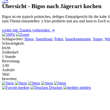
Übersicht - Bigos nach Jägerart kochen
Bigos ist ein typisch polnisches, deftiges Eintopfgericht für die kalt
zum Thema einzustellen :) Also probierts mal aus und lasst es Euch
weiter mit: Zutaten vorbereiten ⇒
Schlagwörter:
Bigos
,
Sauerkraut
,
Polen
,
Sauerkrautsuppe
,
Suppe
,
Win
Schwierigkeit:
leicht
Zeitbedarf:
1 Stunde
Bewertung:
3.00
Aufrufe:
5841
bewerten:
merken
Drucken
melden