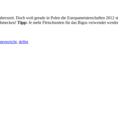
e Jahreszeit. Doch weil gerade in Polen die Europameisterschaften 2012 
 schmecken!
Tipp:
Je mehr Fleischsorten für das Bigos verwendet werden
tergericht
,
deftig