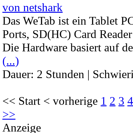
von netshark
Das WeTab ist ein Tablet P
Ports, SD(HC) Card Reade
Die Hardware basiert auf de
(...)
Dauer:
2 Stunden
|
Schwier
<< Start < vorherige
1
2
3
>>
Anzeige