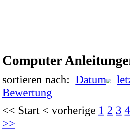
Computer Anleitunge
sortieren nach:
Datum
le
Bewertung
<< Start < vorherige
1
2
3
>>