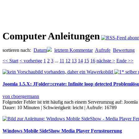
Computer Anleitungen
sortieren nach:
Datum
letztem Kommentar
Aufrufe
Bewertung
<< Start
< vorherige
1
2
3
...
11
12
13
14
15
16
nächste >
Ende >>
Joomla 1.5.X: JFolder::create: Infinite loop detected Problemlös
von cboergermann
Folgender Fehler ist tritt häufig nach einem Serverumzug auf: Joomla 
Dauer:
10 Minuten
|
Schwierigkeit:
leicht
|
Aufrufe:
16789
Windows Mobile SideShow Media Player Fernsteuerung