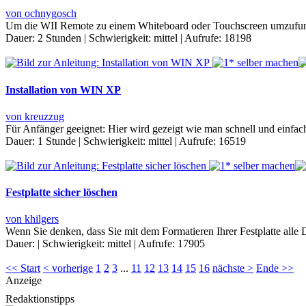
von ochnygosch
Um die WII Remote zu einem Whiteboard oder Touchscreen umzufunkti
Dauer:
2 Stunden
|
Schwierigkeit:
mittel
|
Aufrufe:
18198
Installation von WIN XP
von kreuzzug
Für Anfänger geeignet: Hier wird gezeigt wie man schnell und einfach 
Dauer:
1 Stunde
|
Schwierigkeit:
mittel
|
Aufrufe:
16519
Festplatte sicher löschen
von khilgers
Wenn Sie denken, dass Sie mit dem Formatieren Ihrer Festplatte alle 
Dauer:
|
Schwierigkeit:
mittel
|
Aufrufe:
17905
<< Start
< vorherige
1
2
3
...
11
12
13
14
15
16
nächste >
Ende >>
Anzeige
Redaktionstipps