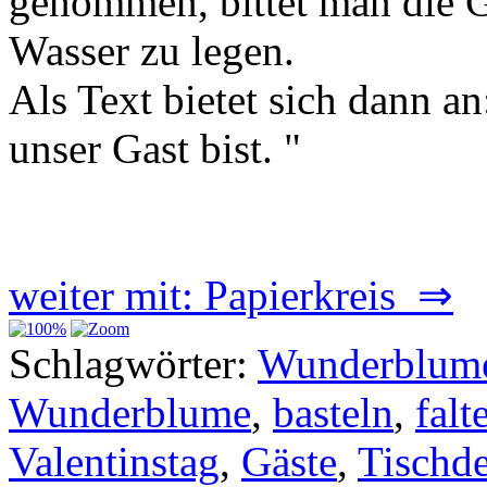
genommen, bittet man die 
Wasser zu legen.
Als Text bietet sich dann an
unser Gast bist. "
weiter mit: Papierkreis ⇒
Schlagwörter:
Wunderblum
Wunderblume
,
basteln
,
falt
Valentinstag
,
Gäste
,
Tischde