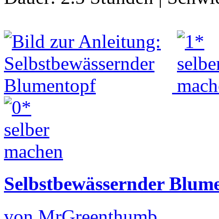
Selbstbewässernder Blum
von MrGreenthumb