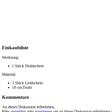
Einkaufsliste
Werkzeug:
1 Stück Drahtschere
Material:
3 Stück Geldschein
10 cm Draht
Kommentare
An dieser Diskussion teilnehmen.
Bitte
anmelden
oder
registrieren
um an dieser Diskussion teilnehmen 