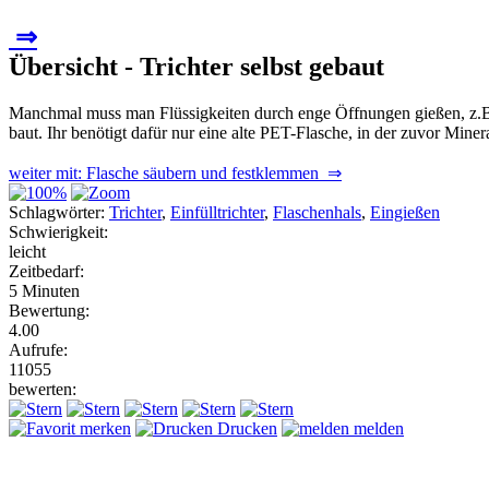
⇒
Übersicht - Trichter selbst gebaut
Manchmal muss man Flüssigkeiten durch enge Öffnungen gießen, z.B. um
baut. Ihr benötigt dafür nur eine alte PET-Flasche, in der zuvor Min
weiter mit: Flasche säubern und festklemmen ⇒
Schlagwörter:
Trichter
,
Einfülltrichter
,
Flaschenhals
,
Eingießen
Schwierigkeit:
leicht
Zeitbedarf:
5 Minuten
Bewertung:
4.00
Aufrufe:
11055
bewerten:
merken
Drucken
melden