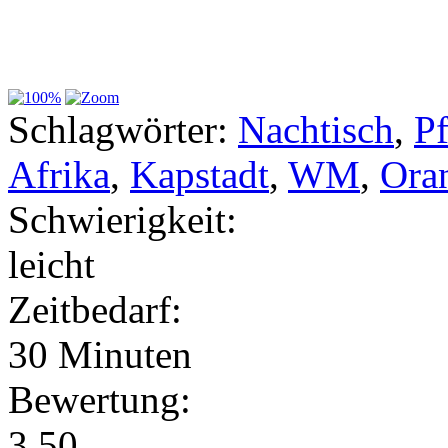
Schlagwörter:
Nachtisch
,
Pf
Afrika
,
Kapstadt
,
WM
,
Ora
Schwierigkeit:
leicht
Zeitbedarf:
30 Minuten
Bewertung:
3.50