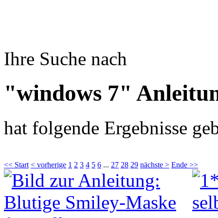
Ihre Suche nach
"windows 7" Anleitu
hat folgende Ergebnisse geb
<< Start
< vorherige
1
2
3
4
5
6
...
27
28
29
nächste >
Ende >>