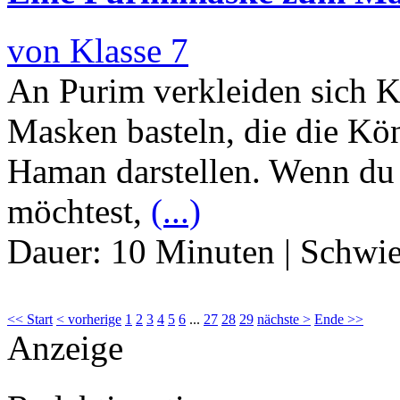
von Klasse 7
An Purim verkleiden sich K
Masken basteln, die die Kö
Haman darstellen. Wenn du
möchtest,
(...)
Dauer:
10 Minuten
|
Schwie
<< Start
< vorherige
1
2
3
4
5
6
...
27
28
29
nächste >
Ende >>
Anzeige