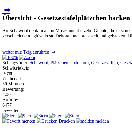
⇒
Übersicht - Gesetzestafelplätzchen backen
An Schawuot denkt man an Moses und die zehn Gebote, die er von Gott
verschiedene religiöse Feste Dekorationen gebastelt und gebacken. 
weiter mit: Teig anrühren ⇒
Schlagwörter:
Schawuot
,
Plätzchen
,
Judentum
,
Gesetzestafeln
,
Gesetz
Schwierigkeit:
leicht
Zeitbedarf:
50 Minuten
Bewertung:
4.00
Aufrufe:
6477
bewerten:
merken
Drucken
melden