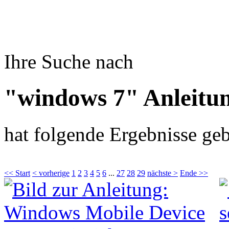
Ihre Suche nach
"windows 7" Anleitu
hat folgende Ergebnisse geb
<< Start
< vorherige
1
2
3
4
5
6
...
27
28
29
nächste >
Ende >>