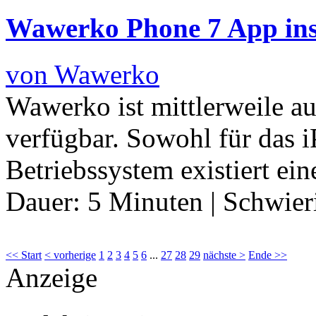
Wawerko Phone 7 App inst
von Wawerko
Wawerko ist mittlerweile au
verfügbar. Sowohl für das i
Betriebssystem existiert ei
Dauer:
5 Minuten
|
Schwier
<< Start
< vorherige
1
2
3
4
5
6
...
27
28
29
nächste >
Ende >>
Anzeige