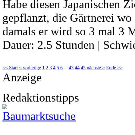
Habe diesen Japanischen Zi
gepflanzt, die Gärtnerei wo
damals er wird so 3 mal 3 Me
Dauer:
2.5 Stunden
|
Schwie
<< Start
< vorherige
1
2
3
4
5
6
...
43
44
45
nächste >
Ende >>
Anzeige
Redaktionstipps