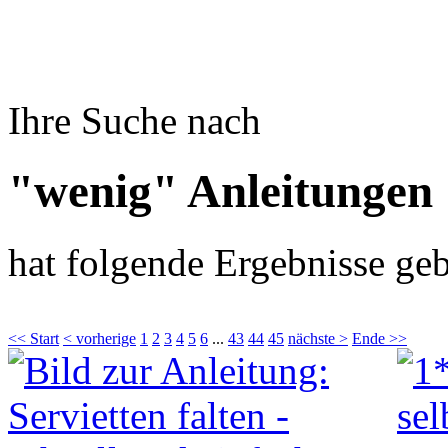
Ihre Suche nach
"wenig" Anleitungen
hat folgende Ergebnisse geb
<< Start
< vorherige
1
2
3
4
5
6
...
43
44
45
nächste >
Ende >>