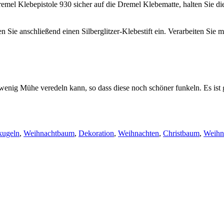
 Dremel Klebepistole 930 sicher auf die Dremel Klebematte, halten Sie d
ie anschließend einen Silberglitzer-Klebestift ein. Verarbeiten Sie mi
enig Mühe veredeln kann, so dass diese noch schöner funkeln. Es ist g
kugeln
,
Weihnachtbaum
,
Dekoration
,
Weihnachten
,
Christbaum
,
Weihn