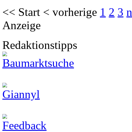
<< Start < vorherige
1
2
3
n
Anzeige
Redaktionstipps