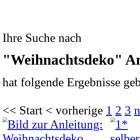
Ihre Suche nach
"Weihnachtsdeko" An
hat folgende Ergebnisse geb
<< Start < vorherige
1
2
3
n