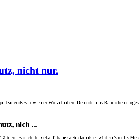
tz, nicht nur.
elt so groß war wie der Wurzelballen. Den oder das Bäumchen eingesetzt
tz, nich ...
ärtnerei wo ich ihn gekauft habe sagte damals er wird so 3 mal 3 Mete